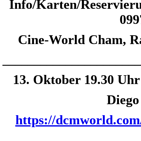
Info/Karten/Reservier
099
Cine-World Cham, Ra
______________
________
13. Oktober 19.30 Uhr
Diego
https://dcmworld.com
______________
________