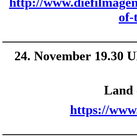
http://www.diefilmagen
of-
______________
________
24. November 19.30 U
Land 
https://www
______________
________